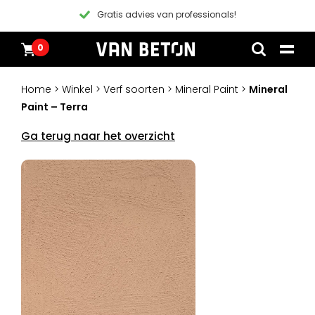
Gratis advies van professionals!
Voor 12:
0
Overslaan
Producten
Home
naar
Inspiratie
Home
>
Winkel
>
Verf soorten
>
Mineral Paint
>
Mineral
inhoud
Technische Datasheet
Paint – Terra
Contact
Instructievideos
Ga terug naar het overzicht
Blogs
Blogs
Pakketten
Producten
Alle producten
Klantenservice
Pakketten
Algemene voorwaarden
Inspiratie
Verf
Instructievideos