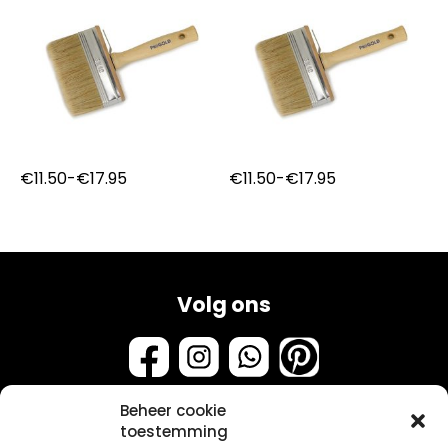
Prijsklasse:
Prijsklasse:
€
11.50
-
€
17.95
€
11.50
-
€
17.95
€11.50
€11.50
tot
tot
€17.95
€17.95
Volg ons
Beheer cookie
toestemming