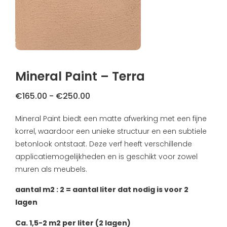
FAQ
Primers
Blogs
Coatings
Klachtenregeling
Stalen & testers
Mineral Paint – Terra
Privacybeleid
Gereedschap
Prijsklasse:
€
165.00
-
€
250.00
Verzending & Retourneren
€165.00
Mineral Paint biedt een matte afwerking met een fijne
Cadeaubon
tot
About us
korrel, waardoor een unieke structuur en een subtiele
€250.00
betonlook ontstaat. Deze verf heeft verschillende
Inspiratie
applicatiemogelijkheden en is geschikt voor zowel
muren als meubels.
Technische Datasheet
aantal m2 : 2 = aantal liter dat nodig is voor 2
lagen
Ca. 1,5-2 m2 per liter (2 lagen)