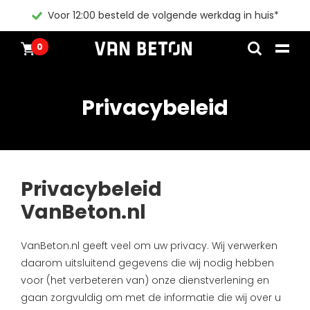
Voor 12:00 besteld de volgende werkdag in huis*
0
Overslaan
Producten
Home
naar
Inspiratie
inhoud
Privacybeleid
Technische Datasheet
Contact
Instructievideos
Blogs
Blogs
Pakketten
Privacybeleid
Producten
VanBeton.nl
Alle producten
Klantenservice
VanBeton.nl geeft veel om uw privacy. Wij verwerken
daarom uitsluitend gegevens die wij nodig hebben
Pakketten
Algemene voorwaarden
Inspiratie
voor (het verbeteren van) onze dienstverlening en
gaan zorgvuldig om met de informatie die wij over u
Verf
Instructievideos