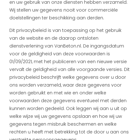
FAQ
en uw gebruik van onze diensten hebben verzameld.
Wij stellen uw gegevens nooit voor commerciële
Primers
Blogs
doelstellingen ter beschikking aan derden.
Coatings
Klachtenregeling
Dit privacybeleid is van toepassing op het gebruik
van de website en de daarop ontsloten
Stalen & testers
Privacybeleid
dienstverlening van VanBeton.nl. De ingangsdatum
voor de geldigheid van deze voorwaarden is
Gereedschap
Verzending & Retourneren
01/09/2021, met het publiceren van een nieuwe versie
vervalt de geldigheid van alle voorgaande versies. Dit
Cadeaubon
About us
privacybeleid beschrijft welke gegevens over u door
ons worden verzameld, waar deze gegevens voor
Inspiratie
worden gebruikt en met wie en onder welke
voorwaarden deze gegevens eventueel met derden
Technische Datasheet
kunnen worden gedeeld. Ook leggen wij aan u uit op
welke wijze wij uw gegevens opslaan en hoe wij uw
gegevens tegen misbruik beschermen en welke
rechten u heeft met betrekking tot de door u aan ons
verstrekte persoonsgegevens.