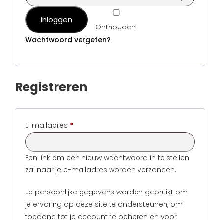
FAQ
Primers
Inloggen
Blogs
Onthouden
Wachtwoord vergeten?
Coatings
Klachtenregeling
Stalen & testers
Privacybeleid
Registreren
Gereedschap
Verzending & Retourneren
Cadeaubon
About us
Vereist
E-mailadres
*
Inspiratie
Een link om een nieuw wachtwoord in te stellen
Technische Datasheet
zal naar je e-mailadres worden verzonden.
Je persoonlijke gegevens worden gebruikt om
je ervaring op deze site te ondersteunen, om
toegang tot je account te beheren en voor