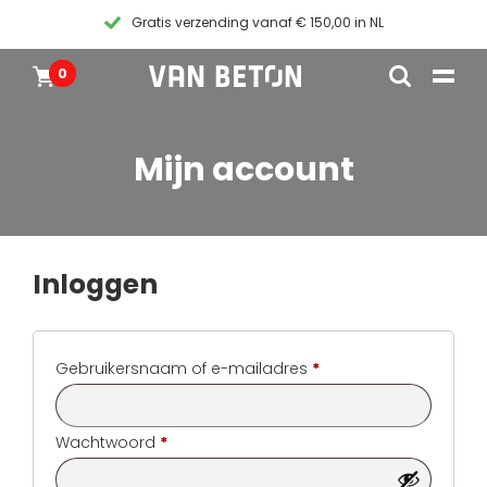
Gratis verzending vanaf € 150,00 in NL
0
Overslaan
Producten
Home
naar
Inspiratie
inhoud
Mijn account
Technische Datasheet
Contact
Instructievideos
Blogs
Blogs
Pakketten
Inloggen
Producten
Alle producten
Klantenservice
Vereist
Gebruikersnaam of e-mailadres
*
Pakketten
Algemene voorwaarden
Inspiratie
Vereist
Wachtwoord
*
Verf
Instructievideos