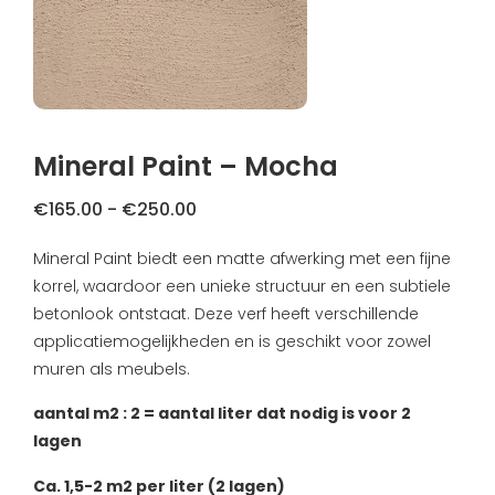
FAQ
Primers
Blogs
Coatings
Klachtenregeling
Stalen & testers
Mineral Paint – Mocha
Privacybeleid
Gereedschap
Prijsklasse:
€
165.00
-
€
250.00
Verzending & Retourneren
€165.00
Mineral Paint biedt een matte afwerking met een fijne
Cadeaubon
tot
About us
korrel, waardoor een unieke structuur en een subtiele
€250.00
betonlook ontstaat. Deze verf heeft verschillende
Inspiratie
applicatiemogelijkheden en is geschikt voor zowel
muren als meubels.
Technische Datasheet
aantal m2 : 2 = aantal liter dat nodig is voor 2
lagen
Ca. 1,5-2 m2 per liter (2 lagen)