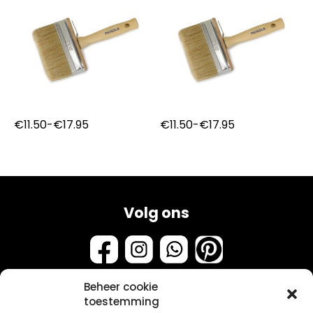
Prijsklasse:
Prijsklasse:
€
11.50
-
€
17.95
€
11.50
-
€
17.95
€11.50
€11.50
tot
tot
€17.95
€17.95
Volg ons
Beheer cookie
toestemming