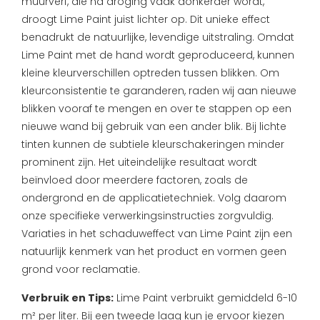
muurverf, die na droging vaak donkerder wordt,
droogt Lime Paint juist lichter op. Dit unieke effect
benadrukt de natuurlijke, levendige uitstraling. Omdat
Lime Paint met de hand wordt geproduceerd, kunnen
kleine kleurverschillen optreden tussen blikken. Om
kleurconsistentie te garanderen, raden wij aan nieuwe
blikken vooraf te mengen en over te stappen op een
nieuwe wand bij gebruik van een ander blik.
Bij lichte
tinten kunnen de subtiele kleurschakeringen minder
prominent zijn. Het uiteindelijke resultaat wordt
beïnvloed door meerdere factoren, zoals de
ondergrond en de applicatietechniek. Volg daarom
onze specifieke verwerkingsinstructies zorgvuldig.
Variaties in het schaduweffect van Lime Paint zijn een
natuurlijk kenmerk van het product en vormen geen
grond voor reclamatie.
Verbruik en Tips:
Lime Paint verbruikt gemiddeld 6-10
m² per liter. Bij een tweede laag kun je ervoor kiezen