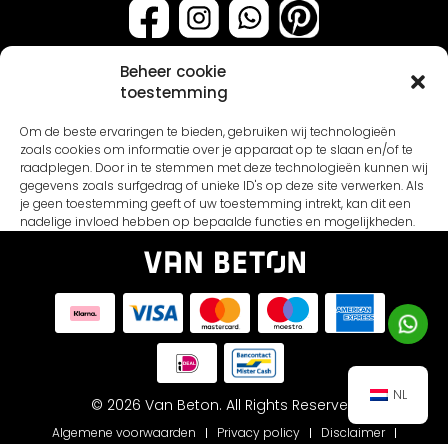
Beheer cookie
toestemming
Assortiment
Om de beste ervaringen te bieden, gebruiken wij technologieën
Stalen & testers
zoals cookies om informatie over je apparaat op te slaan en/of te
raadplegen. Door in te stemmen met deze technologieën kunnen wij
Verf soorten
Klantenservice
gegevens zoals surfgedrag of unieke ID's op deze site verwerken. Als
je geen toestemming geeft of uw toestemming intrekt, kan dit een
Primers
About us
nadelige invloed hebben op bepaalde functies en mogelijkheden.
Pakketten
Algemene voorwaarden
Coatings
Blogs
Accepteren
Gereedschap
Contact
Weigeren
Cadeaubon
Cookiebeleid
Bekijk voorkeuren
Onderhoud
Disclaimer
NL
FAQ
© 2026 Van Beton. All Rights Reserved
Cookies
Privacybeleid
Algemene voorwaarden
Privacy policy
Disclaimer
Inspiratie