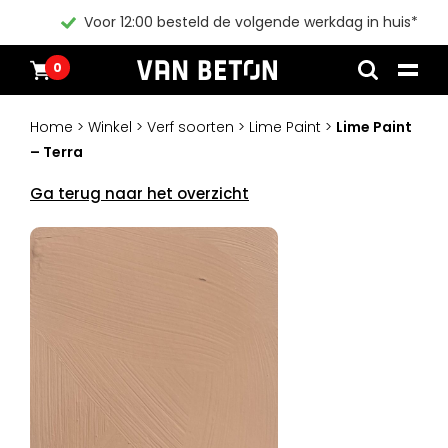
Voor 12:00 besteld de volgende werkdag in huis*
0
Overslaan
Producten
Home
naar
Inspiratie
Home
>
Winkel
>
Verf soorten
>
Lime Paint
>
Lime Paint
inhoud
Technische Datasheet
– Terra
Contact
Instructievideos
Ga terug naar het overzicht
Blogs
Blogs
Pakketten
Producten
Alle producten
Klantenservice
Pakketten
Algemene voorwaarden
Inspiratie
Verf
Instructievideos