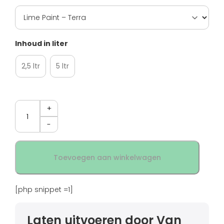
Inhoud in liter
2,5 ltr
5 ltr
Aantal
Toevoegen aan winkelwagen
[php snippet =1]
Laten uitvoeren door Van