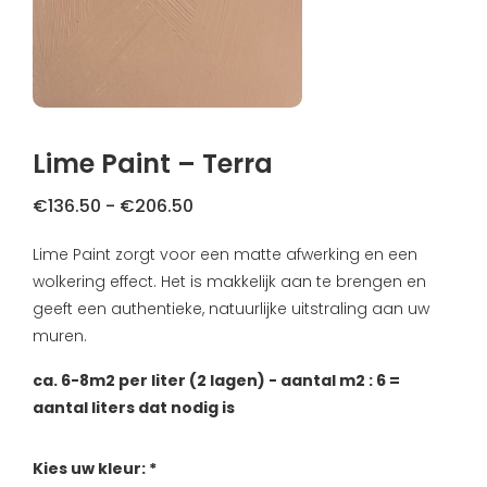
FAQ
Primers
Blogs
Coatings
Klachtenregeling
Stalen & testers
Lime Paint – Terra
Privacybeleid
Gereedschap
Prijsklasse:
€
136.50
-
€
206.50
Verzending & Retourneren
€136.50
Lime Paint zorgt voor een matte afwerking en een
Cadeaubon
tot
About us
wolkering effect. Het is makkelijk aan te brengen en
€206.50
geeft een authentieke, natuurlijke uitstraling aan uw
Inspiratie
muren.
Technische Datasheet
ca. 6-8m2 per liter (2 lagen) - aantal m2 : 6 =
aantal liters dat nodig is
Kies uw kleur: *