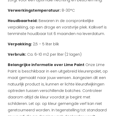
zorgt voor een optimale hechting en bescherming.
Verwerkingstemperatuur:
8-30°C
Houdbaarheid:
Bewaren in de oorspronkelijke
verpakking, op een droge en vorstvrije plek. Kalkverf is
tenminste houdbaar tot 6 maanden na leverdatum.
Verpakking:
2,5 – 5 liter blik
Verbruik:
Ca. 6-10 m2 per liter (2 lagen)
Belangrijke informatie over Lime Paint
Onze Lime
Paint is beschikbaar in een uitgebreid kleurenpalet, op
maat gemaakt naar jouw wensen. Aangezien dit een
natuurlijk product is, kunnen er lichte kleurafwijkingen
optreden tussen verschillende batches. Controleer
daarom altijd de kleur voordat je begint met
schilderen. Let op: op kleur gemengde verf kan niet
geretourneerd worden.
In tegenstelling tot standaard