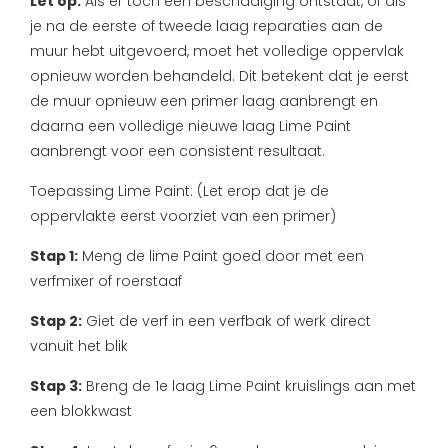
Let op:
Als er toch een beschadiging ontstaat, of als
je na de eerste of tweede laag reparaties aan de
muur hebt uitgevoerd, moet het volledige oppervlak
opnieuw worden behandeld. Dit betekent dat je eerst
de muur opnieuw een primer laag aanbrengt en
daarna een volledige nieuwe laag Lime Paint
aanbrengt voor een consistent resultaat.
Toepassing Lime Paint:
(Let erop dat je de
oppervlakte eerst voorziet van een primer)
Stap 1:
Meng de lime Paint goed door met een
verfmixer of roerstaaf
Stap 2:
Giet de verf in een verfbak of werk direct
vanuit het blik
Stap 3:
Breng de 1e laag Lime Paint kruislings aan met
een blokkwast