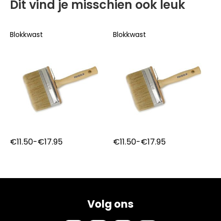
Dit vind je misschien ook leuk
Blokkwast
Blokkwast
B
Prijsklasse:
Prijsklasse:
€
11.50
-
€
17.95
€
11.50
-
€
17.95
€11.50
€11.50
tot
tot
€17.95
€17.95
Volg ons