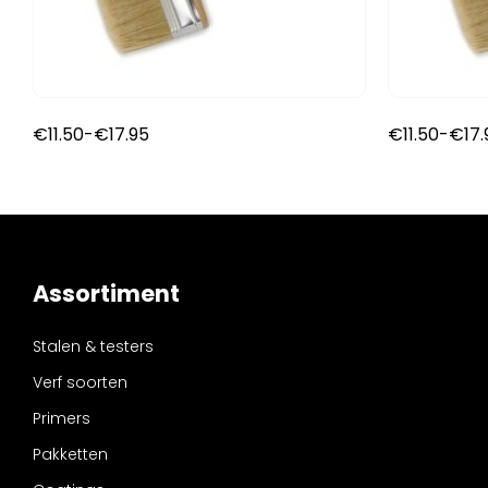
Prijsklasse:
€
11.50
-
€
17.95
€
11.50
-
€
17
€11.50
tot
€17.95
Assortiment
Stalen & testers
Verf soorten
Primers
Pakketten