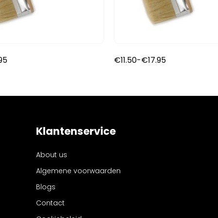
Prijsklasse:
Prijsklasse:
.95
€
11.50
-
€
17.95
€11.50
€11.50
tot
tot
€17.95
€17.95
Klantenservice
About us
Algemene voorwaarden
Blogs
Contact