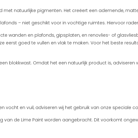
rd met natuurlijke pigmenten. Het creëert een ademende, matte 
fonds – niet geschikt voor in vochtige ruimtes. Hiervoor rade
ucte wanden en plafonds, gipsplaten, en renovlies- of glasvlies
e eerst goed te vullen en vlak te maken. Voor het beste resulta
en blokkwast. Omdat het een natuurlijk product is, adviseren w
vocht en vuil, adviseren wij het gebruik van onze speciale co
 van de Lime Paint worden aangebracht. Dit voorkomt ongewen