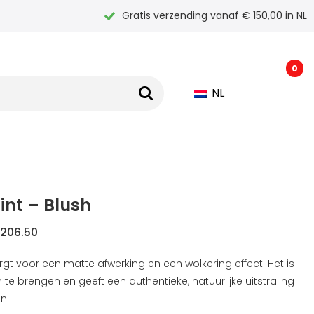
Gratis verzending vanaf € 150,00 in NL
0
NL
int – Blush
Prijsklasse:
206.50
€136.50
rgt voor een matte afwerking en een wolkering effect. Het is
tot
 te brengen en geeft een authentieke, natuurlijke uitstraling
€206.50
n.