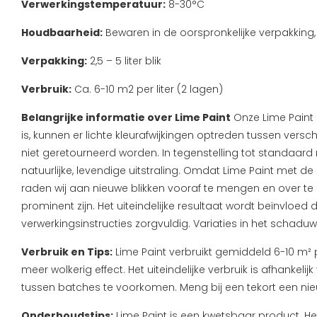
Verwerkingstemperatuur:
8-30°C
Houdbaarheid:
Bewaren in de oorspronkelijke verpakking,
Verpakking:
2,5 – 5 liter blik
Verbruik:
Ca. 6-10 m2 per liter (2 lagen)
Belangrijke informatie over Lime Paint
Onze Lime Paint 
is, kunnen er lichte kleurafwijkingen optreden tussen vers
niet geretourneerd worden.
In tegenstelling tot standaard 
natuurlijke, levendige uitstraling. Omdat Lime Paint met d
raden wij aan nieuwe blikken vooraf te mengen en over te
prominent zijn. Het uiteindelijke resultaat wordt beïnvlo
verwerkingsinstructies zorgvuldig. Variaties in het schadu
Verbruik en Tips:
Lime Paint verbruikt gemiddeld 6-10 m² pe
meer wolkerig effect.
Het uiteindelijke verbruik is afhankel
tussen batches te voorkomen. Meng bij een tekort een nieu
Onderhoudstips:
Lime Paint is een kwetsbaar product. He