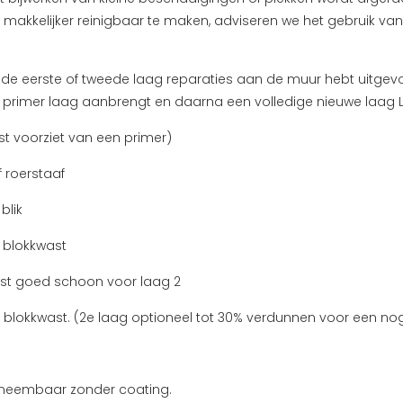
akkelijker reinigbaar te maken, adviseren we het gebruik van o
na de eerste of tweede laag reparaties aan de muur hebt uitge
 primer laag aanbrengt en daarna een volledige nieuwe laag L
st voorziet van een primer)
 roerstaaf
blik
n blokkwast
ast goed schoon voor laag 2
 blokkwast. (2e laag optioneel tot 30% verdunnen voor een nog
afneembaar zonder coating.