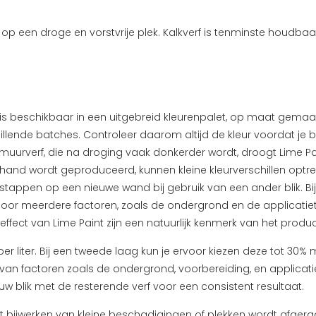
 op een droge en vorstvrije plek. Kalkverf is tenminste houdb
is beschikbaar in een uitgebreid kleurenpalet, op maat gemaak
chillende batches. Controleer daarom altijd de kleur voordat je
muurverf, die na droging vaak donkerder wordt, droogt Lime Paint
e hand wordt geproduceerd, kunnen kleine kleurverschillen optr
 stappen op een nieuwe wand bij gebruik van een ander blik.
Bi
ed door meerdere factoren, zoals de ondergrond en de applicati
weffect van Lime Paint zijn een natuurlijk kenmerk van het pro
r liter. Bij een tweede laag kun je ervoor kiezen deze tot 30% 
ijk van factoren zoals de ondergrond, voorbereiding, en applicat
w blik met de resterende verf voor een consistent resultaat.
t bijwerken van kleine beschadigingen of plekken wordt afger