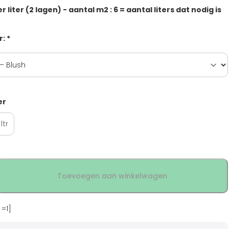
 liter (2 lagen) - aantal m2 : 6 = aantal liters dat nodig is
: *
er
 ltr
Toevoegen aan winkelwagen
 =1]