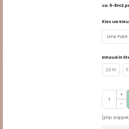
ca. 6-8m2 per
Kies uw kleur
Inhoud in lit
2,5 ltr
5
Aantal
[php snippet