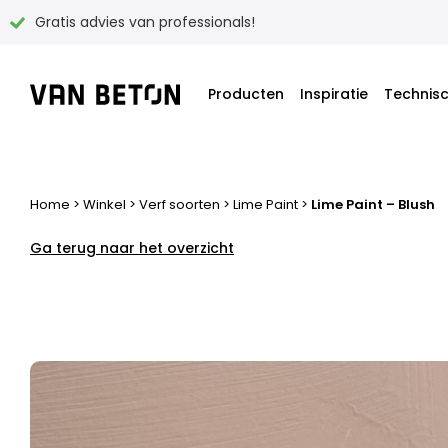
Gratis advies van professionals!
Overslaan
Producten
Inspiratie
Technis
naar
inhoud
Home
>
Winkel
>
Verf soorten
>
Lime Paint
>
Lime Paint – Blush
Ga terug naar het overzicht