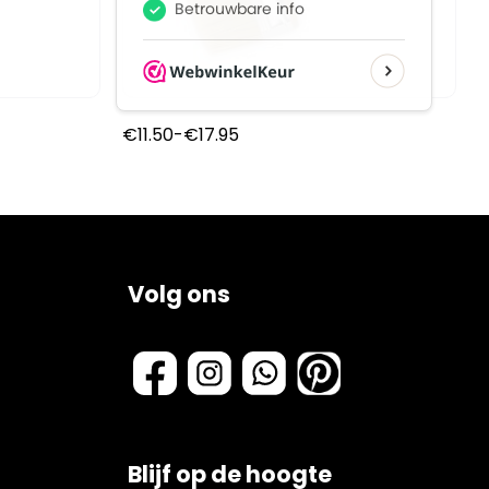
Prijsklasse:
€
11.50
-
€
17.95
€11.50
tot
€17.95
Volg ons
Blijf op de hoogte