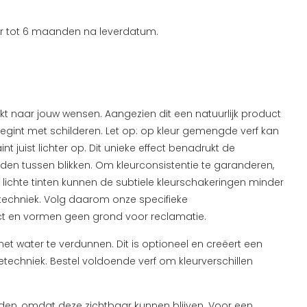
aar tot 6 maanden na leverdatum.
t naar jouw wensen. Aangezien dit een natuurlijk product
 begint met schilderen. Let op: op kleur gemengde verf kan
 juist lichter op. Dit unieke effect benadrukt de
eden tussen blikken. Om kleurconsistentie te garanderen,
j lichte tinten kunnen de subtiele kleurschakeringen minder
etechniek. Volg daarom onze specifieke
duct en vormen geen grond voor reclamatie.
met water te verdunnen. Dit is optioneel en creëert een
ietechniek. Bestel voldoende verf om kleurverschillen
aden, omdat deze zichtbaar kunnen blijven. Voor een