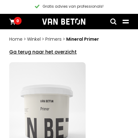
Gratis advies van professionals!
0
Overslaan
Producten
Home
naar
Inspiratie
Home
>
Winkel
>
Primers
>
Mineral Primer
inhoud
Technische Datasheet
Contact
Ga terug naar het overzicht
Instructievideos
Blogs
Blogs
Pakketten
Producten
Alle producten
Klantenservice
Pakketten
Algemene voorwaarden
Inspiratie
Verf
Instructievideos