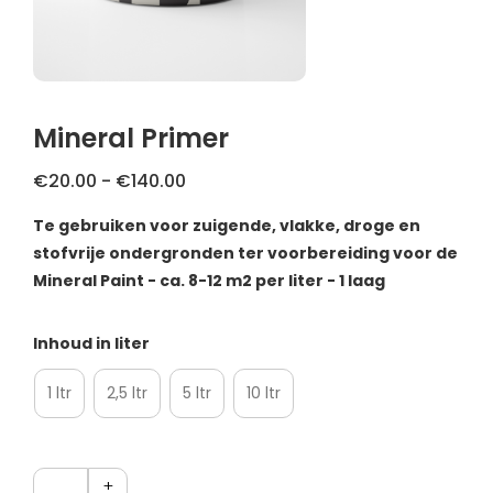
FAQ
Primers
Blogs
Coatings
Klachtenregeling
Mineral Primer
Stalen & testers
Privacybeleid
Prijsklasse:
€
20.00
-
€
140.00
Gereedschap
€20.00
Verzending & Retourneren
Te gebruiken voor zuigende, vlakke, droge en
tot
stofvrije ondergronden ter voorbereiding voor de
€140.00
Cadeaubon
About us
Mineral Paint - ca. 8-12 m2 per liter - 1 laag
Inspiratie
Inhoud in liter
Technische Datasheet
1 ltr
2,5 ltr
5 ltr
10 ltr
Aantal