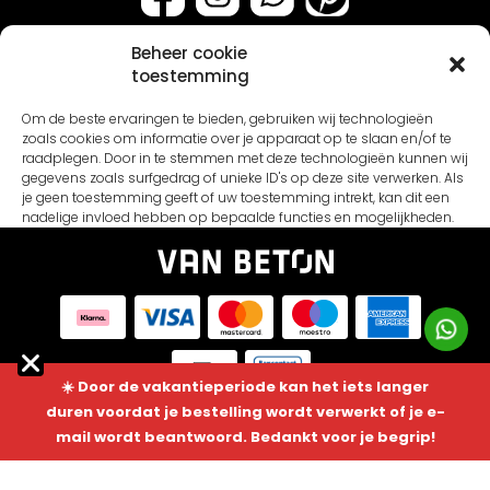
Beheer cookie
toestemming
Assortiment
Om de beste ervaringen te bieden, gebruiken wij technologieën
Stalen & testers
zoals cookies om informatie over je apparaat op te slaan en/of te
raadplegen. Door in te stemmen met deze technologieën kunnen wij
Verf soorten
Klantenservice
gegevens zoals surfgedrag of unieke ID's op deze site verwerken. Als
je geen toestemming geeft of uw toestemming intrekt, kan dit een
Primers
About us
nadelige invloed hebben op bepaalde functies en mogelijkheden.
Pakketten
Algemene voorwaarden
Coatings
Blogs
Accepteren
Gereedschap
Contact
Weigeren
Cadeaubon
Cookiebeleid
Bekijk voorkeuren
Onderhoud
Disclaimer
☀️ Door de vakantieperiode kan het iets langer
NL
duren voordat je bestelling wordt verwerkt of je e-
FAQ
© 2026 Van Beton. All Rights Reserved
Cookies
Privacybeleid
mail wordt beantwoord. Bedankt voor je begrip!
Algemene voorwaarden
Privacy policy
Disclaimer
Inspiratie
Cookie info
Instructievideos