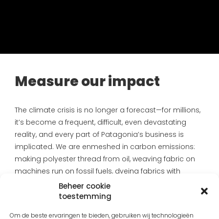
Measure our impact
The climate crisis is no longer a forecast—for millions,
it’s become a frequent, difficult, even devastating
reality, and every part of Patagonia’s business is
implicated. We are enmeshed in carbon emissions:
making polyester thread from oil, weaving fabric on
machines run on fossil fuels, dyeing fabrics with
chemical dyes and waterproofing jackets, sewing
Beheer cookie
shirts in factories, transporting pants from one
toestemming
country to another or from one city to another,
Om de beste ervaringen te bieden, gebruiken wij technologieën