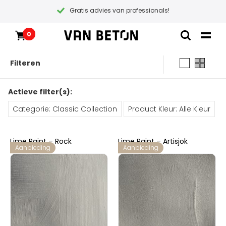
Gratis advies van professionals!
0
Overslaan
Producten
Home
naar
Inspiratie
Filteren
inhoud
Technische Datasheet
Contact
Alle producten
Instructievideos
Actieve filter(s):
Pakketten
Blogs
Blogs
Categorie: Classic Collection
Product Kleur: Alle Kleur
Verf soorten
Pakketten
Stalen & testers
Producten
Primers
Lime Paint – Rock
Lime Paint – Artisjok
Aanbieding
Aanbieding
Coatings
Alle producten
Klantenservice
Gereedschap
Onderhoud
Pakketten
Cadeaubon
Algemene voorwaarden
Inspiratie
Verf
Instructievideos