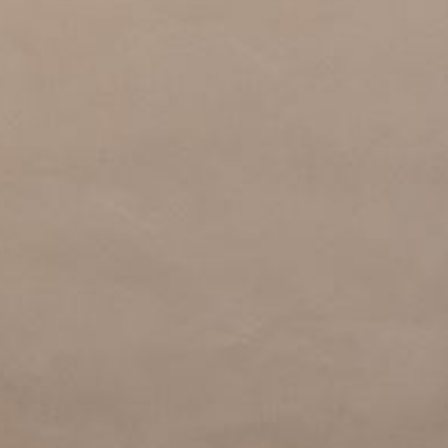
FAQ
Primers
Blogs
Coatings
Klachtenregeling
Stalen & testers
Privacybeleid
Gereedschap
Verzending & Retourneren
Cadeaubon
About us
Inspiratie
Technische Datasheet