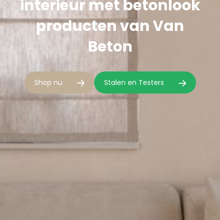
interieur met betonlook
producten van Van
Beton
Shop nu
Stalen en Testers